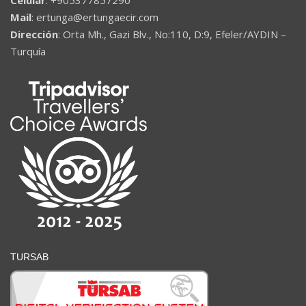
Celular
: +905377857290
Mail
: ertunga@ertungaecir.com
Dirección
: Orta Mh., Gazi Blv., No:110, D:9, Efeler/AYDIN –
Turquía
TURSAB