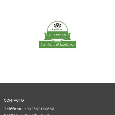
CONTACTO
Teléfono
: +902562140666