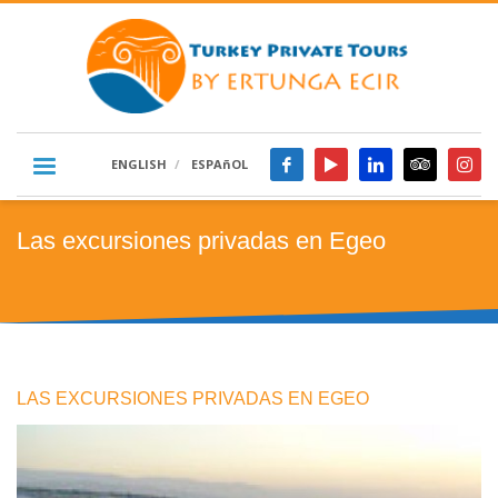
ENGLISH
ESPAñOL
Las excursiones privadas en Egeo
LAS EXCURSIONES PRIVADAS EN EGEO