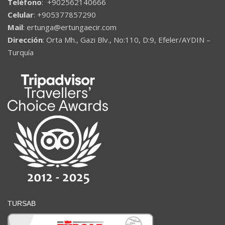
Teléfono
: +902562140666
Celular
: +905377857290
Mail
: ertunga@ertungaecir.com
Dirección
: Orta Mh., Gazi Blv., No:110, D:9, Efeler/AYDIN –
Turquía
TURSAB