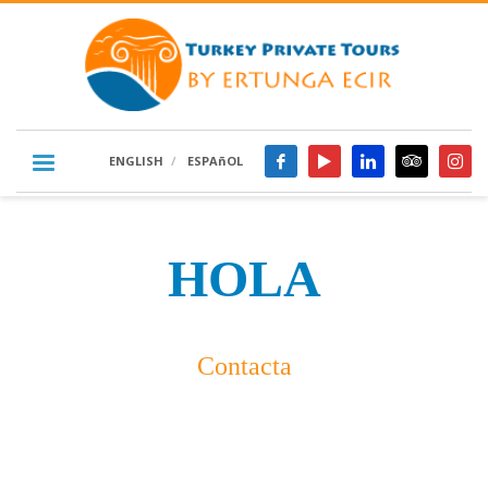
ENGLISH
ESPAñOL
HOLA
Contacta