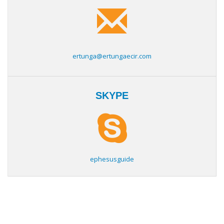
ertunga@ertungaecir.com
SKYPE
ephesusguide